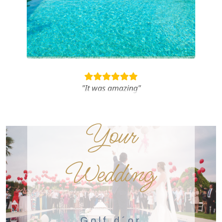
"It was amazing"
Your
Wedding
Golf d´or