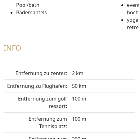
Pool/bath
event
Bädemantels
hoch
yoga
retre
INFO
Entfernung zu zenter:
2 km
Entfernung zu Flughafen:
50 km
Entfernung zum golf
100 m
ressort:
Entfernung zum
100 m
Tennisplatz:
Entfernung zum
200 m