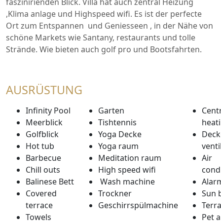
faszinirienden Blick. Villa hat auch zentral Heizung
,Klima anlage und Highspeed wifi. Es ist der perfecte
Ort zum Entspannen und Geniesseen , in der Nähe von
schöne Markets wie Santany, restaurants und tolle
Strände. Wie bieten auch golf pro und Bootsfahrten.
AUSRÜSTUNG
Infinity Pool
Garten
Cent
Meerblick
Tishtennis
heat
Golfblick
Yoga Decke
Deck
Hot tub
Yoga raum
venti
Barbecue
Meditation raum
Air
Chill outs
High speed wifi
cond
Balinese Bett
Wash machine
Alar
Covered
Trockner
Sun 
terrace
Geschirrspülmachine
Terr
Towels
Pet 